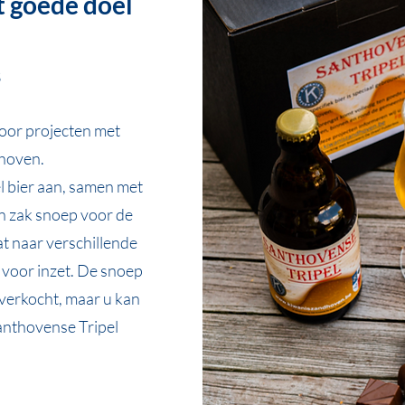
t goede doel
3
voor projecten met
dhoven.
 bier aan, samen met
en zak snoep voor de
t naar verschillende
voor inzet. De snoep
tverkocht, maar u kan
anthovense Tripel