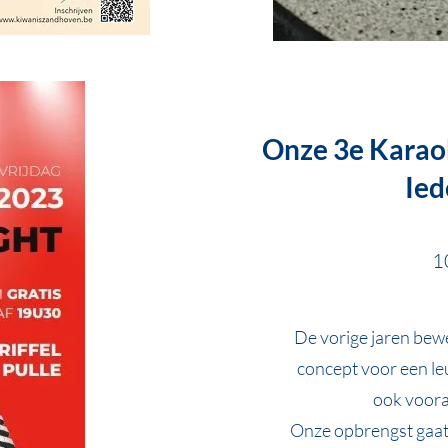
Onze 3e Karaok
Ied
1
De vorige jaren bew
concept voor een le
ook voora
Onze opbrengst gaat 