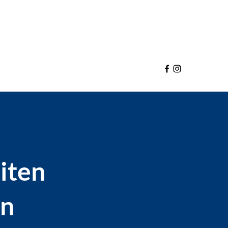
iten
en