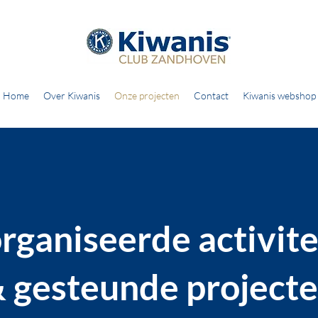
Home
Over Kiwanis
Onze projecten
Contact
Kiwanis webshop
rganiseerde activite
 gesteunde project